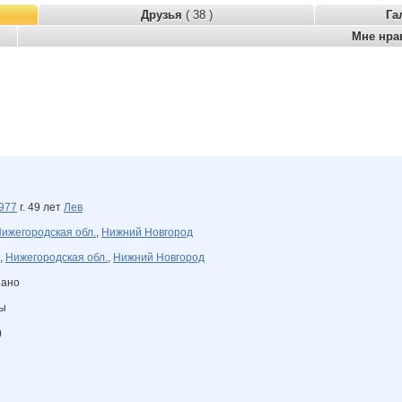
Друзья
( 38 )
Га
Мне нра
977
г. 49 лет
Лев
ижегородская обл.
,
Нижний Новгород
,
Нижегородская обл.
,
Нижний Новгород
зано
ны
)