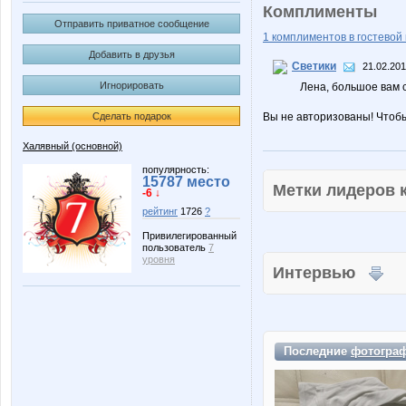
Комплименты
Отправить приватное сообщение
1 комплиментов в гостевой 
Добавить в друзья
Светики
21.02.201
Игнорировать
Лена, большое вам с
Сделать подарок
Вы не авторизованы! Чтоб
Халявный (основной)
популярность:
15787 место
Метки лидеров
-6 ↓
рейтинг
1726
?
Привилегированный
пользователь
7
уровня
Интервью
Последние
фотогра