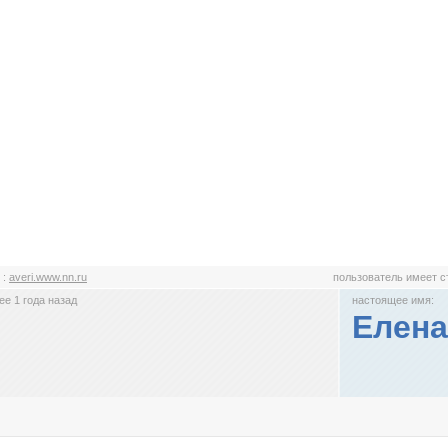
i
:
averi.www.nn.ru
пользователь имеет 
е 1 года назад
настоящее имя:
Елена