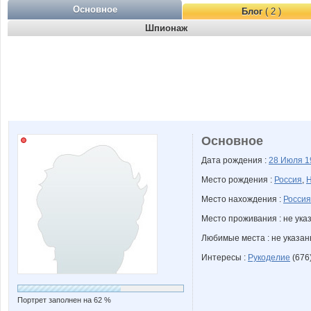
Основное
Блог
( 2 )
Шпионаж
Основное
Дата рождения :
28 Июля
1
Место рождения :
Россия
,
Н
Место нахождения :
Россия
Место проживания : не ука
Любимые места : не указа
Интересы :
Рукоделие
(676
Портрет заполнен на 62 %