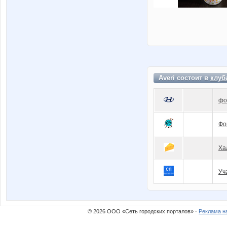
Averi состоит в
клуб
фо
Фо
Ха
Уч
© 2026 ООО «Сеть городских порталов» ·
Реклама н