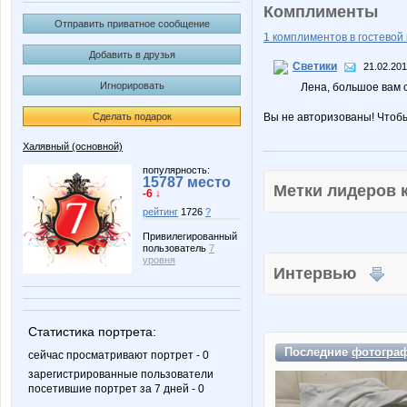
Комплименты
Отправить приватное сообщение
1 комплиментов в гостевой 
Добавить в друзья
Светики
21.02.201
Игнорировать
Лена, большое вам с
Сделать подарок
Вы не авторизованы! Чтоб
Халявный (основной)
популярность:
15787 место
Метки лидеров
-6 ↓
рейтинг
1726
?
Привилегированный
пользователь
7
уровня
Интервью
Статистика портрета:
Последние
фотогра
сейчас просматривают портрет - 0
зарегистрированные пользователи
посетившие портрет за 7 дней - 0